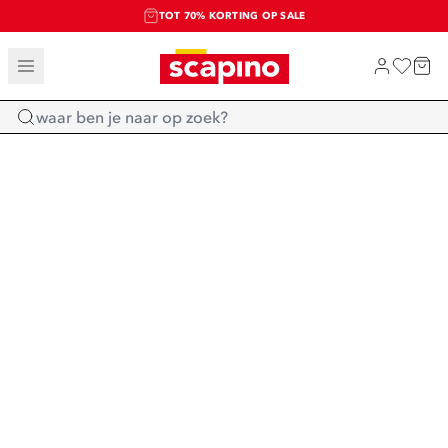
TOT 70% KORTING OP SALE
SALE: LAATSTE KANS!
SHOP NIEUW
Home