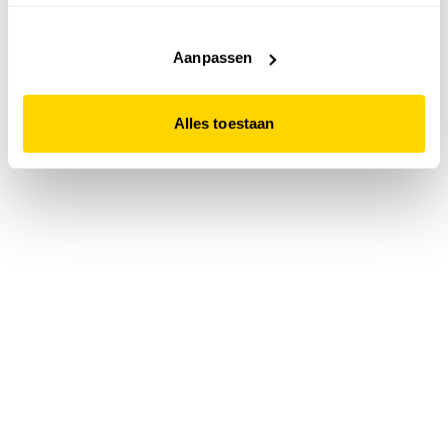
accepteert. Dit doe je door op "Alles toestaan" te klikken.
Liever geen cookies? Hou er dan rekening mee dat de
website niet optimaal functioneert.
Aanpassen
Alles toestaan