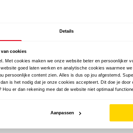
SALE: LAATSTE KANS!
Details
outdoor
zomer
merken
folder
sale
 van cookies
el. Met cookies maken we onze website beter en persoonlijker v
e website goed laten werken en analytische cookies waarmee we
u persoonlijke content zien. Alles is dus op jou afgestemd. Supe
 dan is het nodig dat je onze cookies accepteert. Dit doe je door 
? Hou er dan rekening mee dat de website niet optimaal functione
Aanpassen