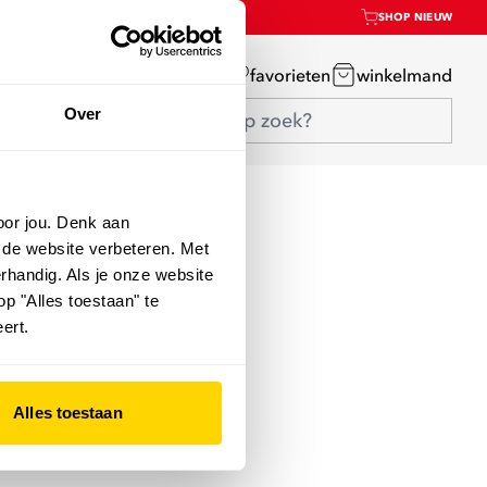
SHOP NIEUW
mijn account
favorieten
winkelmand
Over
oor jou. Denk aan
 de website verbeteren. Met
rhandig. Als je onze website
op "Alles toestaan" te
ert.
Alles toestaan