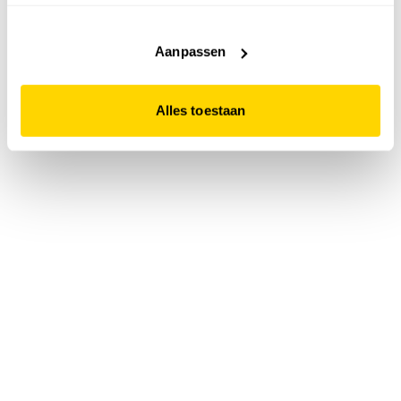
accepteert. Dit doe je door op "Alles toestaan" te klikken.
Liever geen cookies? Hou er dan rekening mee dat de
website niet optimaal functioneert.
Aanpassen
Alles toestaan