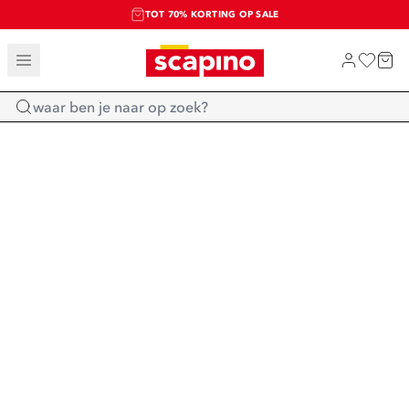
TOT 70% KORTING OP SALE
SALE: LAATSTE KANS!
SHOP NIEUW
Home