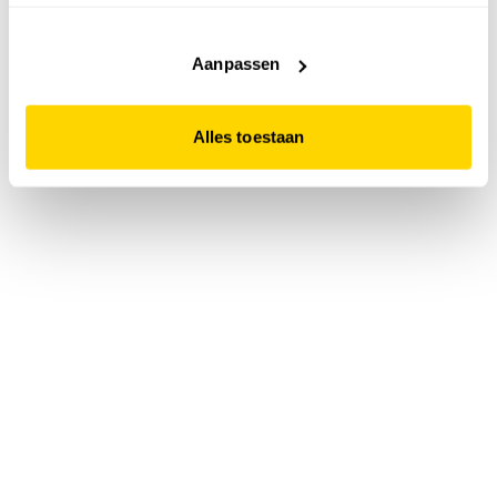
accepteert. Dit doe je door op "Alles toestaan" te klikken.
Liever geen cookies? Hou er dan rekening mee dat de
website niet optimaal functioneert.
Aanpassen
Alles toestaan