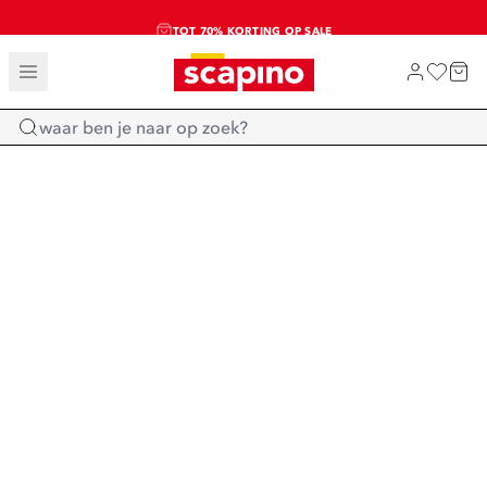
TOT 70% KORTING OP SALE
SALE: LAATSTE KANS!
SHOP NIEUW
Home