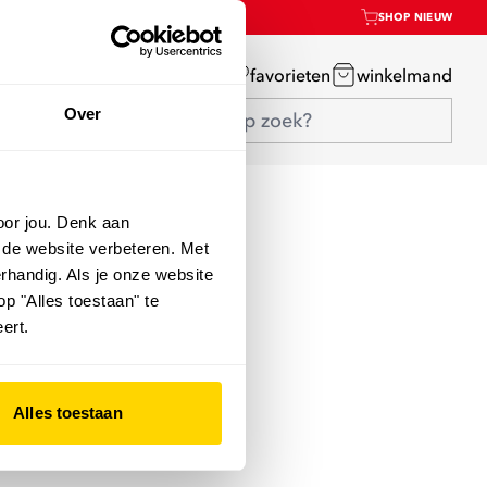
SHOP NIEUW
mijn account
favorieten
winkelmand
Over
oor jou. Denk aan
 de website verbeteren. Met
rhandig. Als je onze website
op "Alles toestaan" te
ert.
Alles toestaan