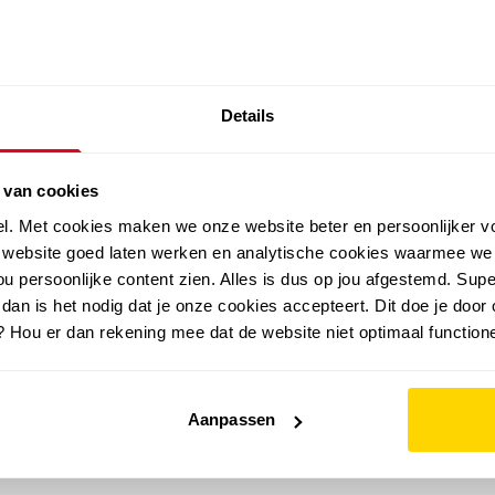
SALE: LAATSTE KANS!
Details
outdoor
zomer
merken
folder
sale
 van cookies
el. Met cookies maken we onze website beter en persoonlijker v
e website goed laten werken en analytische cookies waarmee we
u persoonlijke content zien. Alles is dus op jou afgestemd. Supe
 dan is het nodig dat je onze cookies accepteert. Dit doe je door 
? Hou er dan rekening mee dat de website niet optimaal functione
Aanpassen