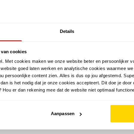
SALE: LAATSTE KANS!
Details
outdoor
zomer
merken
folder
sale
 van cookies
el. Met cookies maken we onze website beter en persoonlijker v
e website goed laten werken en analytische cookies waarmee we
u persoonlijke content zien. Alles is dus op jou afgestemd. Supe
 dan is het nodig dat je onze cookies accepteert. Dit doe je door 
? Hou er dan rekening mee dat de website niet optimaal functione
Aanpassen