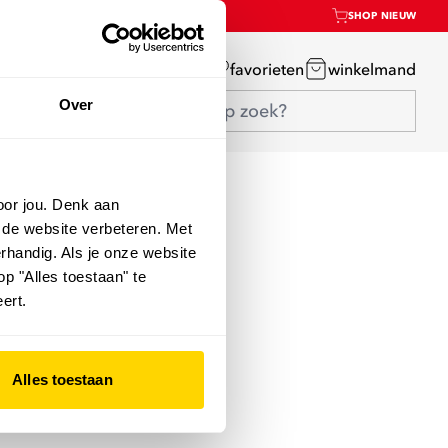
SHOP NIEUW
mijn account
favorieten
winkelmand
Over
oor jou. Denk aan
 de website verbeteren. Met
rhandig. Als je onze website
op "Alles toestaan" te
ert.
Alles toestaan