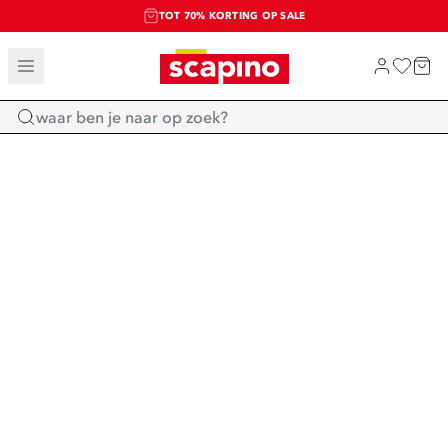
TOT 70% KORTING OP SALE
SALE: LAATSTE KANS!
SHOP NIEUW
Home