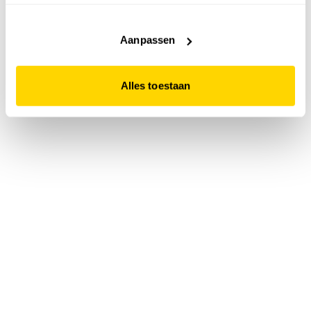
accepteert. Dit doe je door op "Alles toestaan" te klikken.
Liever geen cookies? Hou er dan rekening mee dat de
website niet optimaal functioneert.
Aanpassen
Alles toestaan