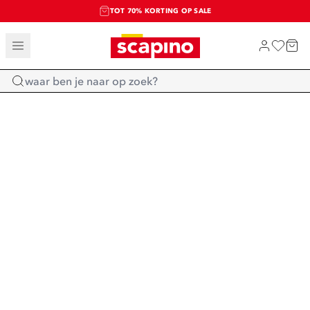
TOT 70% KORTING OP SALE
SALE: LAATSTE KANS!
SHOP NIEUW
Home