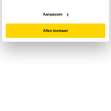
accepteert. Dit doe je door op "Alles toestaan" te klikken.
Liever geen cookies? Hou er dan rekening mee dat de
website niet optimaal functioneert.
Aanpassen
Alles toestaan