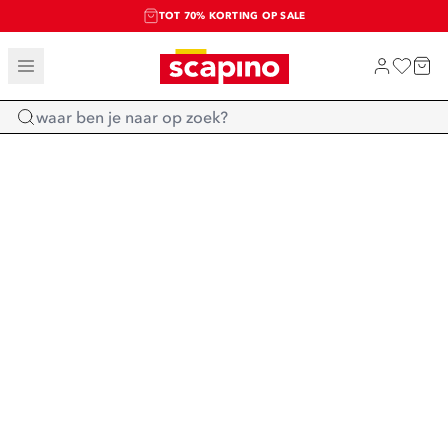
TOT 70% KORTING OP SALE
SALE: LAATSTE KANS!
SHOP NIEUW
Home