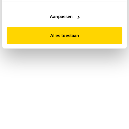
accepteert. Dit doe je door op "Alles toestaan" te klikken.
Liever geen cookies? Hou er dan rekening mee dat de
website niet optimaal functioneert.
Aanpassen
Alles toestaan