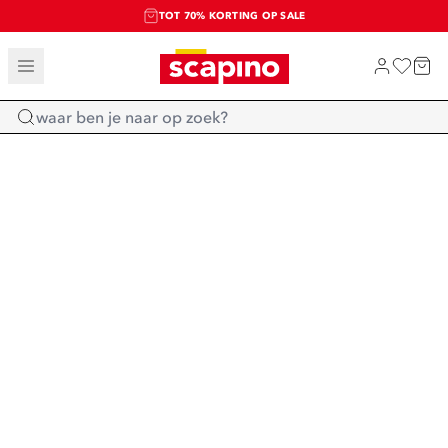
TOT 70% KORTING OP SALE
SALE: LAATSTE KANS!
SHOP NIEUW
Home