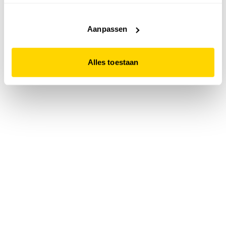
accepteert. Dit doe je door op "Alles toestaan" te klikken.
Liever geen cookies? Hou er dan rekening mee dat de
website niet optimaal functioneert.
Aanpassen
Alles toestaan