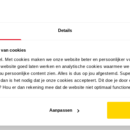
SALE: LAATSTE KANS!
Details
outdoor
zomer
merken
folder
sale
 van cookies
el. Met cookies maken we onze website beter en persoonlijker v
e website goed laten werken en analytische cookies waarmee we
u persoonlijke content zien. Alles is dus op jou afgestemd. Supe
 dan is het nodig dat je onze cookies accepteert. Dit doe je door 
? Hou er dan rekening mee dat de website niet optimaal functione
Aanpassen