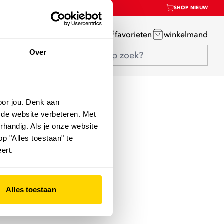
SHOP NIEUW
mijn account
favorieten
winkelmand
Over
oor jou. Denk aan
 de website verbeteren. Met
rhandig. Als je onze website
op "Alles toestaan" te
ert.
Alles toestaan