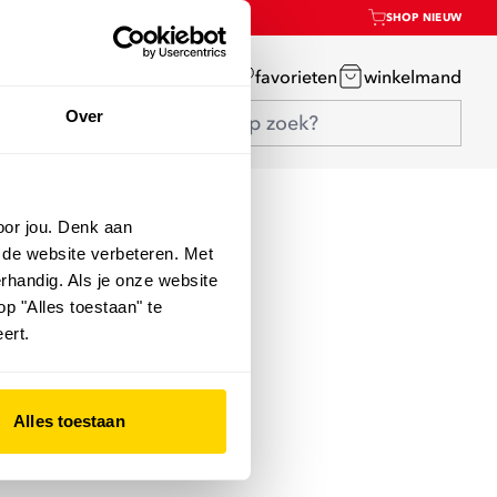
SHOP NIEUW
mijn account
favorieten
winkelmand
Over
oor jou. Denk aan
 de website verbeteren. Met
rhandig. Als je onze website
op "Alles toestaan" te
ert.
Alles toestaan