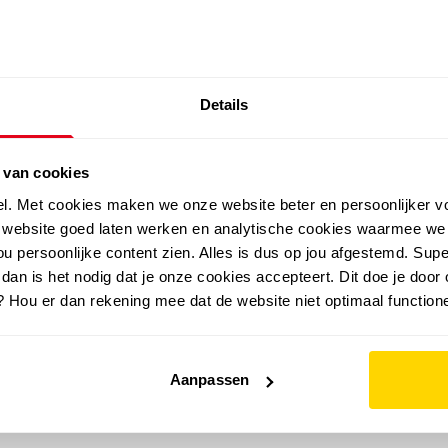
SALE: LAATSTE KANS!
Details
outdoor
zomer
merken
folder
sale
 van cookies
el. Met cookies maken we onze website beter en persoonlijker v
e website goed laten werken en analytische cookies waarmee we
u persoonlijke content zien. Alles is dus op jou afgestemd. Supe
 dan is het nodig dat je onze cookies accepteert. Dit doe je door 
? Hou er dan rekening mee dat de website niet optimaal functione
Aanpassen