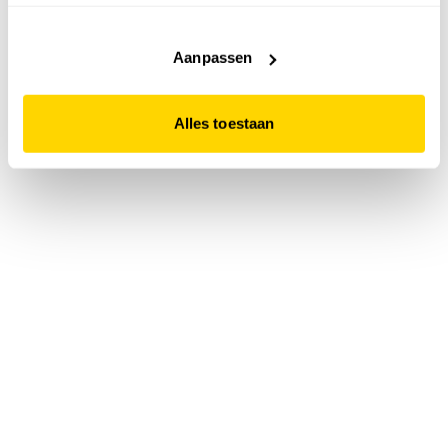
accepteert. Dit doe je door op "Alles toestaan" te klikken.
Liever geen cookies? Hou er dan rekening mee dat de
website niet optimaal functioneert.
Aanpassen
Alles toestaan