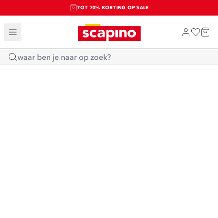
TOT 70% KORTING OP SALE
SALE: LAATSTE KANS!
SHOP NIEUW
Home