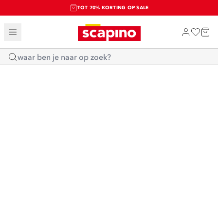
TOT 70% KORTING OP SALE
SALE: LAATSTE KANS!
SHOP NIEUW
Home