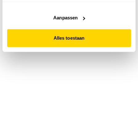
accepteert. Dit doe je door op "Alles toestaan" te klikken.
Liever geen cookies? Hou er dan rekening mee dat de
website niet optimaal functioneert.
Aanpassen
Alles toestaan