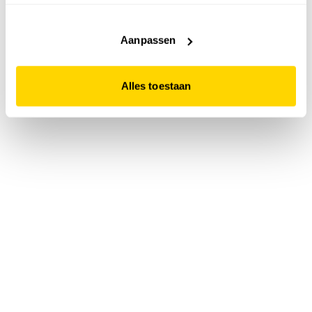
accepteert. Dit doe je door op "Alles toestaan" te klikken.
Liever geen cookies? Hou er dan rekening mee dat de
website niet optimaal functioneert.
Aanpassen
Alles toestaan