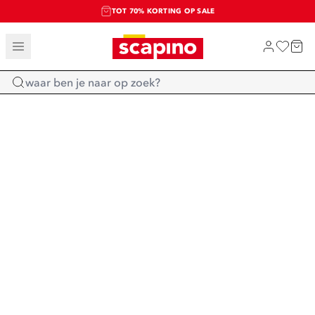
TOT 70% KORTING OP SALE
SALE: LAATSTE KANS!
SHOP NIEUW
Home