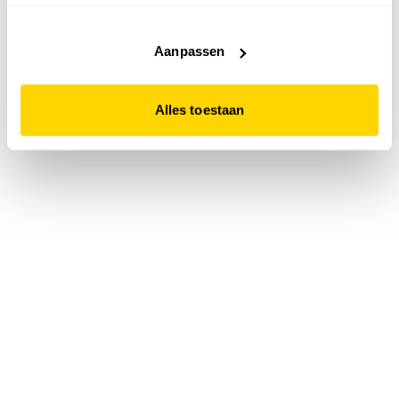
accepteert. Dit doe je door op "Alles toestaan" te klikken.
Liever geen cookies? Hou er dan rekening mee dat de
website niet optimaal functioneert.
Aanpassen
Alles toestaan