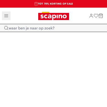
TOT 70% KORTING OP SALE
SALE: LAATSTE KANS!
SHOP NIEUW
Home