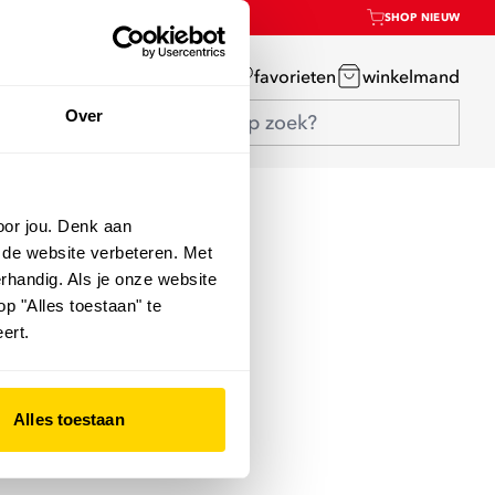
SHOP NIEUW
mijn account
favorieten
winkelmand
Over
oor jou. Denk aan
 de website verbeteren. Met
rhandig. Als je onze website
op "Alles toestaan" te
ert.
Alles toestaan