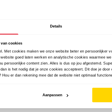
SALE: LAATSTE KANS!
Details
outdoor
zomer
merken
folder
sale
 van cookies
el. Met cookies maken we onze website beter en persoonlijker v
e website goed laten werken en analytische cookies waarmee we
u persoonlijke content zien. Alles is dus op jou afgestemd. Supe
 dan is het nodig dat je onze cookies accepteert. Dit doe je door 
? Hou er dan rekening mee dat de website niet optimaal functione
Aanpassen