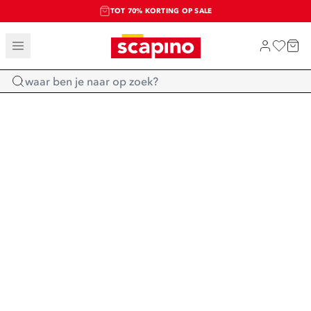
TOT 70% KORTING OP SALE
SALE: LAATSTE KANS!
SHOP NIEUW
Home