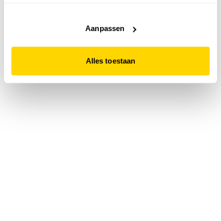
accepteert. Dit doe je door op "Alles toestaan" te klikken.
Liever geen cookies? Hou er dan rekening mee dat de
website niet optimaal functioneert.
Aanpassen
Alles toestaan