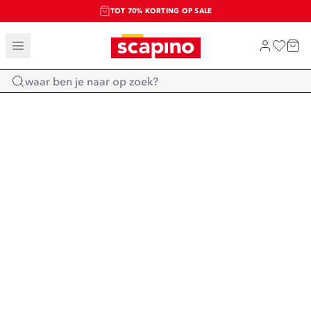
TOT 70% KORTING OP SALE
SALE: LAATSTE KANS!
SHOP NIEUW
Home