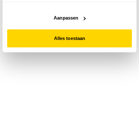
accepteert. Dit doe je door op "Alles toestaan" te klikken.
Liever geen cookies? Hou er dan rekening mee dat de
website niet optimaal functioneert.
Aanpassen
Alles toestaan