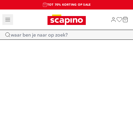
TOT 70% KORTING OP SALE
SALE: LAATSTE KANS!
SHOP NIEUW
Home