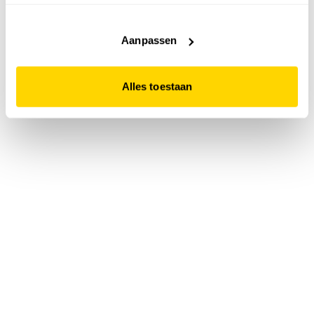
accepteert. Dit doe je door op "Alles toestaan" te klikken.
Liever geen cookies? Hou er dan rekening mee dat de
website niet optimaal functioneert.
Aanpassen
Alles toestaan