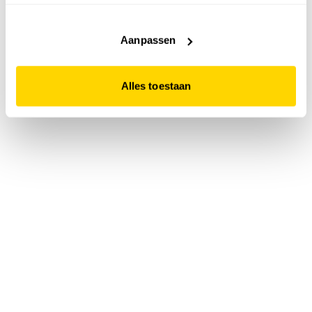
accepteert. Dit doe je door op "Alles toestaan" te klikken.
Liever geen cookies? Hou er dan rekening mee dat de
website niet optimaal functioneert.
Aanpassen
Alles toestaan