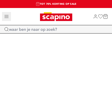
TOT 70% KORTING OP SALE
SALE: LAATSTE KANS!
SHOP NIEUW
Home