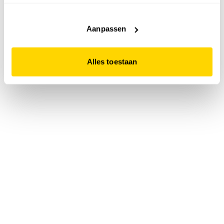
accepteert. Dit doe je door op "Alles toestaan" te klikken.
Liever geen cookies? Hou er dan rekening mee dat de
website niet optimaal functioneert.
Aanpassen
Alles toestaan