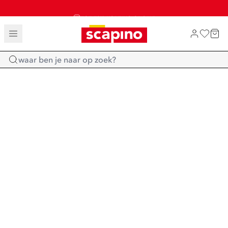
TOT 70% KORTING OP SALE
SALE: LAATSTE KANS!
SHOP NIEUW
Home