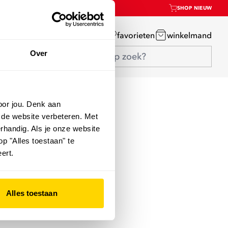
SHOP NIEUW
mijn account
favorieten
winkelmand
Over
oor jou. Denk aan
 de website verbeteren. Met
rhandig. Als je onze website
op "Alles toestaan" te
ert.
Alles toestaan