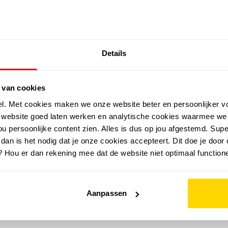
SALE: LAATSTE KANS!
Details
outdoor
zomer
merken
folder
sale
 van cookies
el. Met cookies maken we onze website beter en persoonlijker v
e website goed laten werken en analytische cookies waarmee we
u persoonlijke content zien. Alles is dus op jou afgestemd. Supe
 dan is het nodig dat je onze cookies accepteert. Dit doe je door 
? Hou er dan rekening mee dat de website niet optimaal functione
Aanpassen