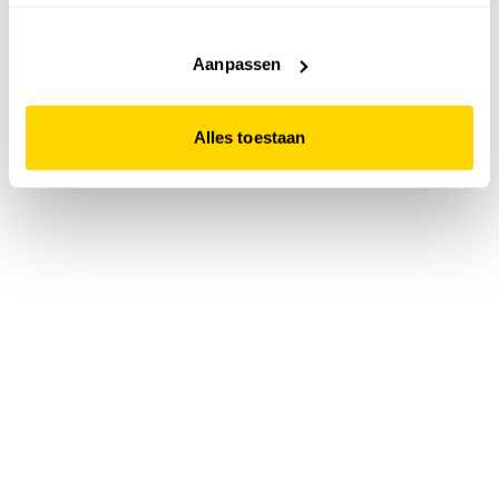
accepteert. Dit doe je door op "Alles toestaan" te klikken.
Liever geen cookies? Hou er dan rekening mee dat de
website niet optimaal functioneert.
Aanpassen
Alles toestaan