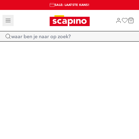
SALE: LAATSTE KANS!
TOT 70% KORTING OP SALE
SHOP NIEUW
Home