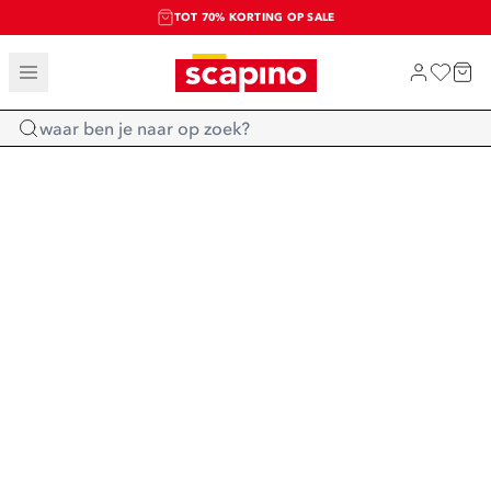
TOT 70% KORTING OP SALE
SALE: LAATSTE KANS!
SHOP NIEUW
Home