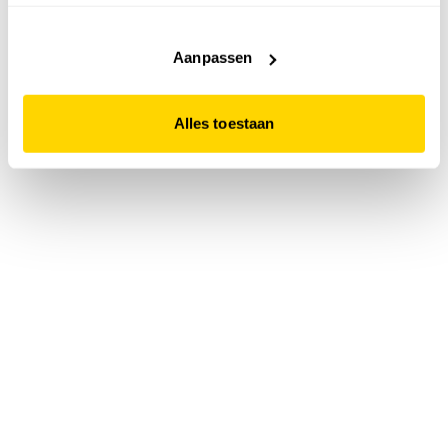
accepteert. Dit doe je door op "Alles toestaan" te klikken.
Liever geen cookies? Hou er dan rekening mee dat de
website niet optimaal functioneert.
Aanpassen
Alles toestaan