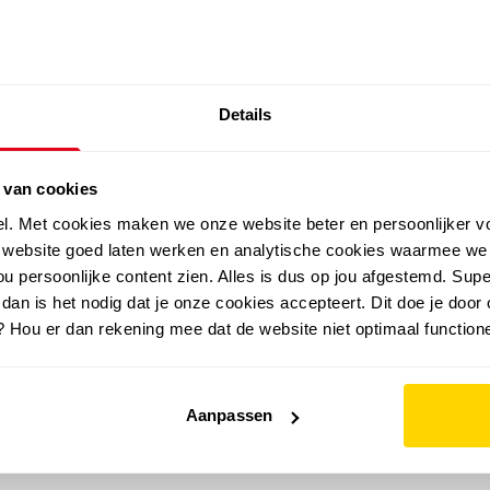
SALE: LAATSTE KANS!
Details
outdoor
zomer
merken
folder
sale
 van cookies
el. Met cookies maken we onze website beter en persoonlijker v
e website goed laten werken en analytische cookies waarmee we
u persoonlijke content zien. Alles is dus op jou afgestemd. Supe
 dan is het nodig dat je onze cookies accepteert. Dit doe je door 
? Hou er dan rekening mee dat de website niet optimaal functione
Aanpassen