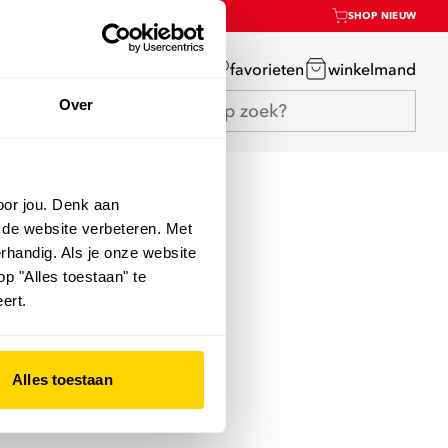
SHOP NIEUW
mijn account
favorieten
winkelmand
Over
oor jou. Denk aan
 de website verbeteren. Met
rhandig. Als je onze website
op "Alles toestaan" te
ert.
Alles toestaan