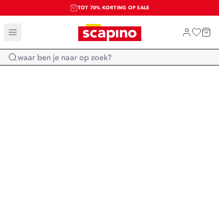
TOT 70% KORTING OP SALE
SALE: LAATSTE KANS!
SHOP NIEUW
Home