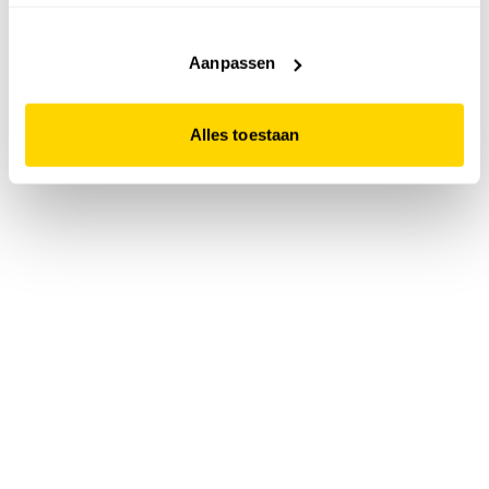
accepteert. Dit doe je door op "Alles toestaan" te klikken.
Liever geen cookies? Hou er dan rekening mee dat de
website niet optimaal functioneert.
Aanpassen
Alles toestaan