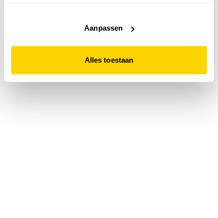
accepteert. Dit doe je door op "Alles toestaan" te klikken.
Liever geen cookies? Hou er dan rekening mee dat de
website niet optimaal functioneert.
Aanpassen
Alles toestaan