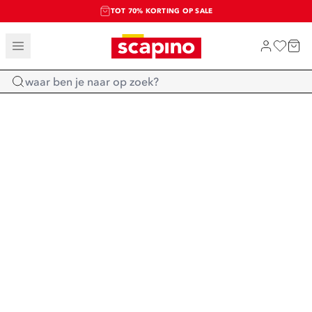
TOT 70% KORTING OP SALE
SALE: LAATSTE KANS!
SHOP NIEUW
Home