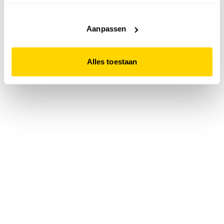
accepteert. Dit doe je door op "Alles toestaan" te klikken.
Liever geen cookies? Hou er dan rekening mee dat de
website niet optimaal functioneert.
Aanpassen
Alles toestaan