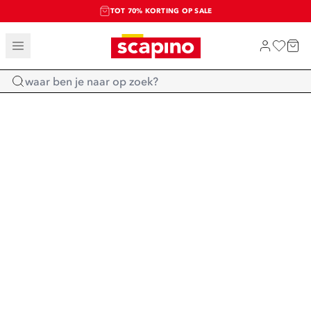
TOT 70% KORTING OP SALE
SALE: LAATSTE KANS!
SHOP NIEUW
Home