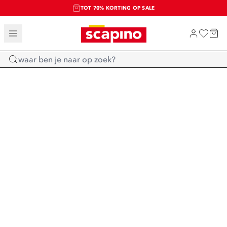
TOT 70% KORTING OP SALE
SALE: LAATSTE KANS!
SHOP NIEUW
Home