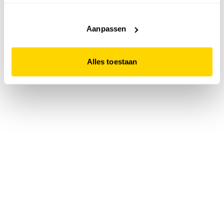
accepteert. Dit doe je door op "Alles toestaan" te klikken.
Liever geen cookies? Hou er dan rekening mee dat de
website niet optimaal functioneert.
Aanpassen
Alles toestaan