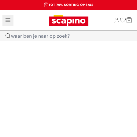
TOT 70% KORTING OP SALE
SALE: LAATSTE KANS!
SHOP NIEUW
Home