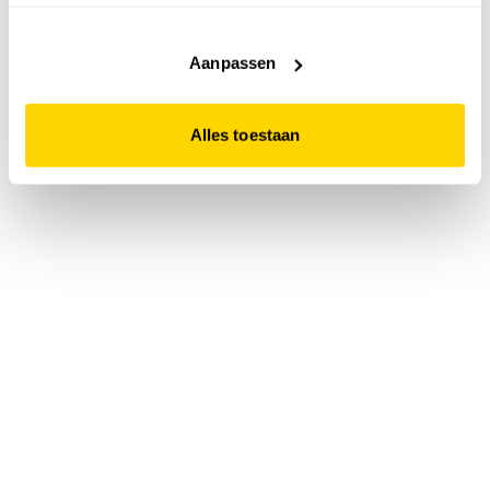
accepteert. Dit doe je door op "Alles toestaan" te klikken.
Liever geen cookies? Hou er dan rekening mee dat de
website niet optimaal functioneert.
Aanpassen
Alles toestaan