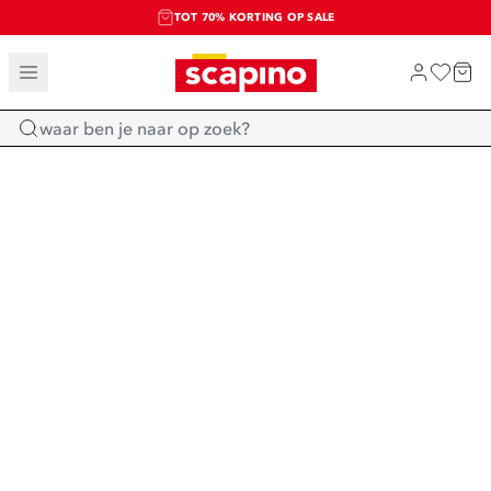
TOT 70% KORTING OP SALE
SALE: LAATSTE KANS!
SHOP NIEUW
Home