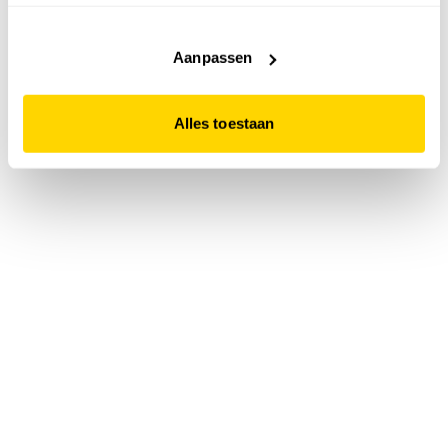
accepteert. Dit doe je door op "Alles toestaan" te klikken.
Liever geen cookies? Hou er dan rekening mee dat de
website niet optimaal functioneert.
Aanpassen
Alles toestaan