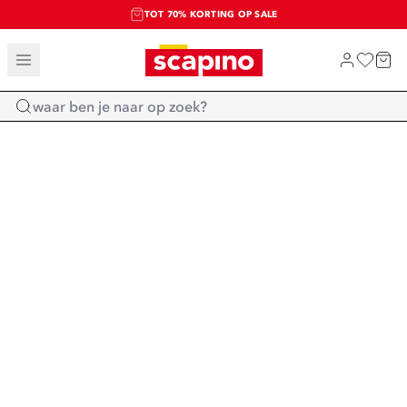
TOT 70% KORTING OP SALE
SALE: LAATSTE KANS!
SHOP NIEUW
Home