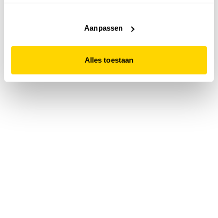
accepteert. Dit doe je door op "Alles toestaan" te klikken.
Liever geen cookies? Hou er dan rekening mee dat de
website niet optimaal functioneert.
Aanpassen
Alles toestaan