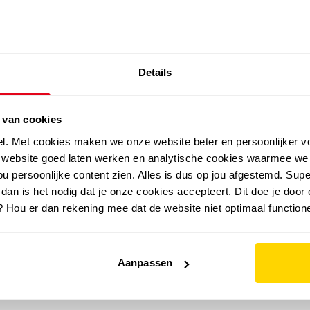
SALE: LAATSTE KANS!
Details
outdoor
zomer
merken
folder
sale
 van cookies
el. Met cookies maken we onze website beter en persoonlijker v
e website goed laten werken en analytische cookies waarmee we
u persoonlijke content zien. Alles is dus op jou afgestemd. Supe
 dan is het nodig dat je onze cookies accepteert. Dit doe je door 
? Hou er dan rekening mee dat de website niet optimaal functione
Aanpassen