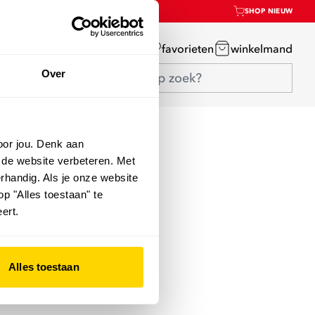
SHOP NIEUW
mijn account
favorieten
winkelmand
Over
oor jou. Denk aan
 de website verbeteren. Met
rhandig. Als je onze website
op "Alles toestaan" te
ert.
Alles toestaan