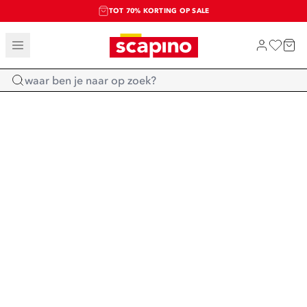
TOT 70% KORTING OP SALE
SALE: LAATSTE KANS!
SHOP NIEUW
Home