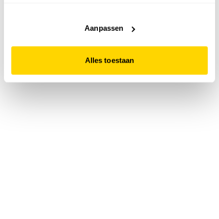
accepteert. Dit doe je door op "Alles toestaan" te klikken.
Liever geen cookies? Hou er dan rekening mee dat de
website niet optimaal functioneert.
Aanpassen
Alles toestaan