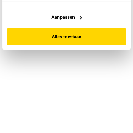
accepteert. Dit doe je door op "Alles toestaan" te klikken.
Liever geen cookies? Hou er dan rekening mee dat de
website niet optimaal functioneert.
Aanpassen
Alles toestaan