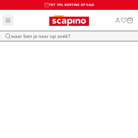
TOT 70% KORTING OP SALE
SALE: LAATSTE KANS!
SHOP NIEUW
Home