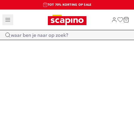
TOT 70% KORTING OP SALE
SALE: LAATSTE KANS!
SHOP NIEUW
Home