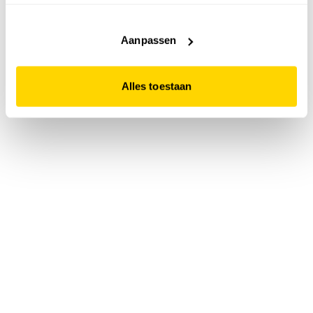
accepteert. Dit doe je door op "Alles toestaan" te klikken.
Liever geen cookies? Hou er dan rekening mee dat de
website niet optimaal functioneert.
Aanpassen
Alles toestaan