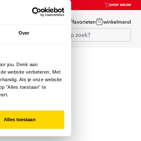
SHOP NIEUW
mijn account
favorieten
winkelmand
Over
oor jou. Denk aan
 de website verbeteren. Met
rhandig. Als je onze website
op "Alles toestaan" te
ert.
Alles toestaan