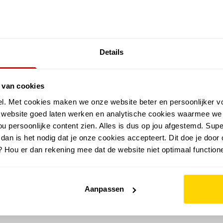
SALE: LAATSTE KANS!
Details
outdoor
zomer
merken
folder
sale
 van cookies
el. Met cookies maken we onze website beter en persoonlijker v
e website goed laten werken en analytische cookies waarmee we
u persoonlijke content zien. Alles is dus op jou afgestemd. Supe
 dan is het nodig dat je onze cookies accepteert. Dit doe je door 
? Hou er dan rekening mee dat de website niet optimaal functione
Aanpassen