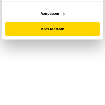
accepteert. Dit doe je door op "Alles toestaan" te klikken.
Liever geen cookies? Hou er dan rekening mee dat de
website niet optimaal functioneert.
Aanpassen
Alles toestaan