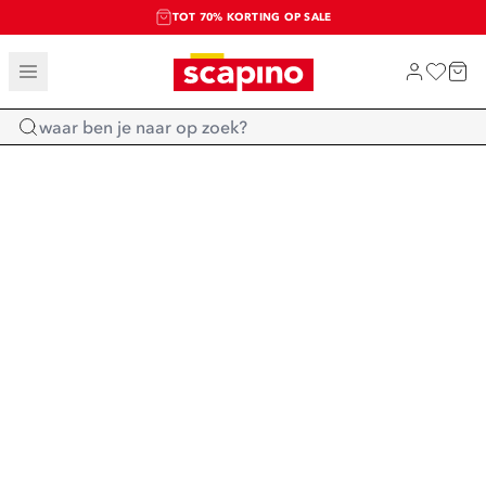
TOT 70% KORTING OP SALE
SALE: LAATSTE KANS!
SHOP NIEUW
Home