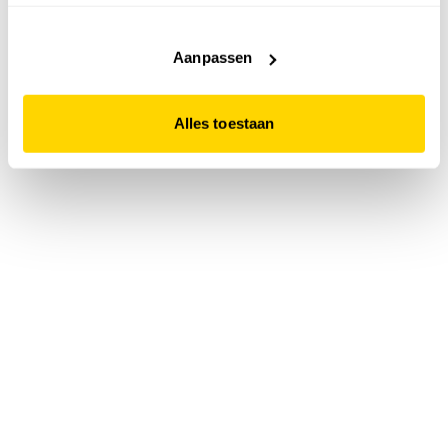
accepteert. Dit doe je door op "Alles toestaan" te klikken.
Liever geen cookies? Hou er dan rekening mee dat de
website niet optimaal functioneert.
Aanpassen
Alles toestaan