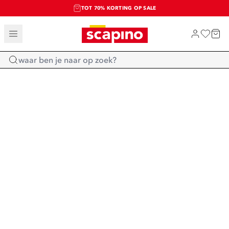
TOT 70% KORTING OP SALE
SALE: LAATSTE KANS!
SHOP NIEUW
Home