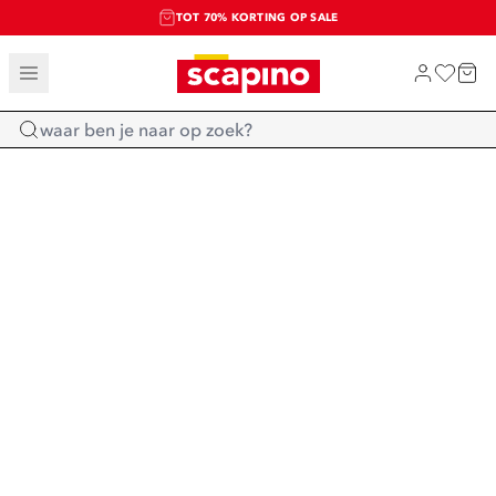
TOT 70% KORTING OP SALE
SALE: LAATSTE KANS!
SHOP NIEUW
Home