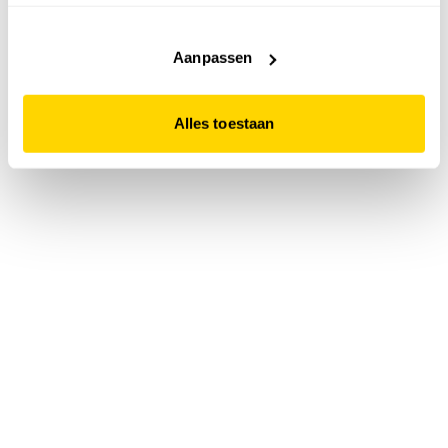
accepteert. Dit doe je door op "Alles toestaan" te klikken.
Liever geen cookies? Hou er dan rekening mee dat de
website niet optimaal functioneert.
Aanpassen
Alles toestaan