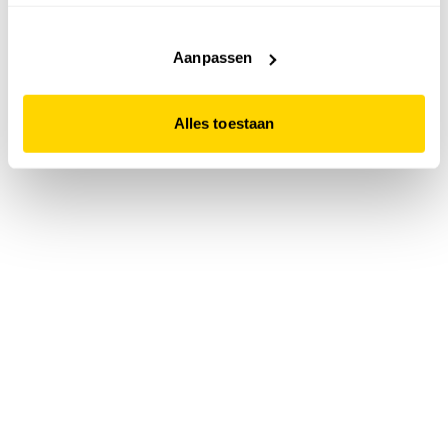
accepteert. Dit doe je door op "Alles toestaan" te klikken.
Liever geen cookies? Hou er dan rekening mee dat de
website niet optimaal functioneert.
Aanpassen
Alles toestaan