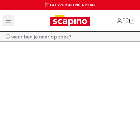
TOT 70% KORTING OP SALE
SALE: LAATSTE KANS!
SHOP NIEUW
Home