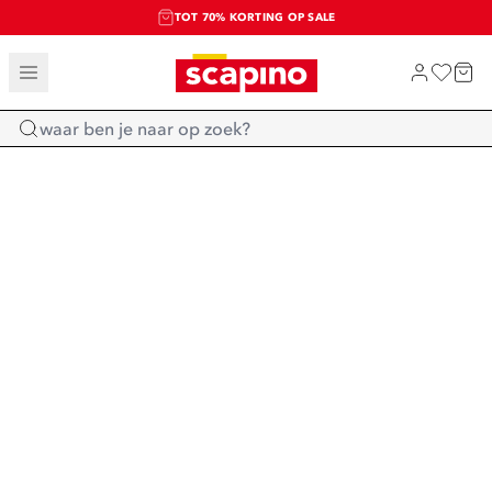
TOT 70% KORTING OP SALE
SALE: LAATSTE KANS!
SHOP NIEUW
Home