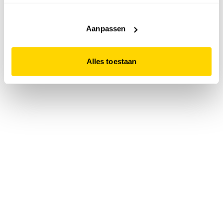
accepteert. Dit doe je door op "Alles toestaan" te klikken.
Liever geen cookies? Hou er dan rekening mee dat de
website niet optimaal functioneert.
Aanpassen
Alles toestaan