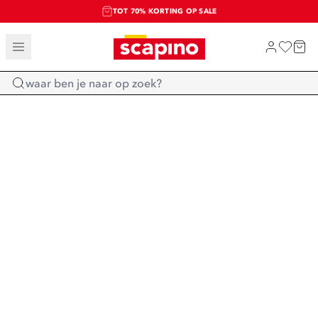
TOT 70% KORTING OP SALE
SALE: LAATSTE KANS!
SHOP NIEUW
Home