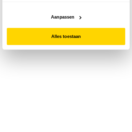
accepteert. Dit doe je door op "Alles toestaan" te klikken.
Liever geen cookies? Hou er dan rekening mee dat de
website niet optimaal functioneert.
Aanpassen
Alles toestaan