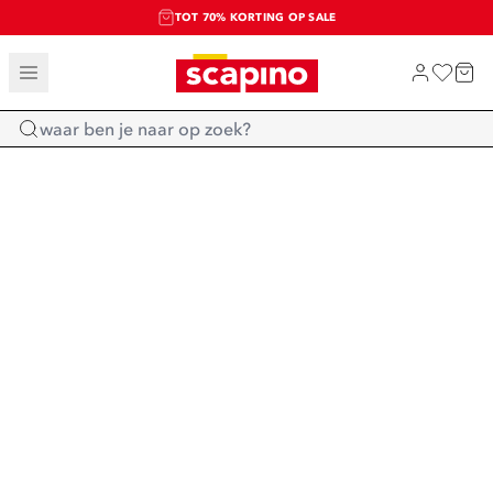
TOT 70% KORTING OP SALE
SALE: LAATSTE KANS!
SHOP NIEUW
Home