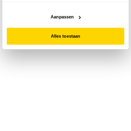
accepteert. Dit doe je door op "Alles toestaan" te klikken.
Liever geen cookies? Hou er dan rekening mee dat de
website niet optimaal functioneert.
Aanpassen
Alles toestaan