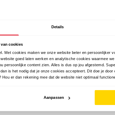
SALE: LAATSTE KANS!
Details
outdoor
zomer
merken
folder
sale
 van cookies
el. Met cookies maken we onze website beter en persoonlijker v
e website goed laten werken en analytische cookies waarmee we
u persoonlijke content zien. Alles is dus op jou afgestemd. Supe
 dan is het nodig dat je onze cookies accepteert. Dit doe je door 
? Hou er dan rekening mee dat de website niet optimaal functione
Aanpassen