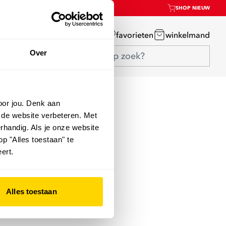
SHOP NIEUW
mijn account
favorieten
winkelmand
Over
oor jou. Denk aan
 de website verbeteren. Met
rhandig. Als je onze website
op "Alles toestaan" te
ert.
Alles toestaan