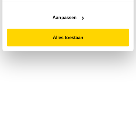
accepteert. Dit doe je door op "Alles toestaan" te klikken.
Liever geen cookies? Hou er dan rekening mee dat de
website niet optimaal functioneert.
Aanpassen
Alles toestaan