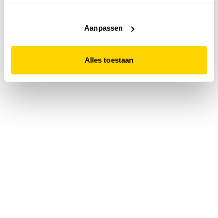
accepteert. Dit doe je door op "Alles toestaan" te klikken.
Liever geen cookies? Hou er dan rekening mee dat de
website niet optimaal functioneert.
Aanpassen
Alles toestaan