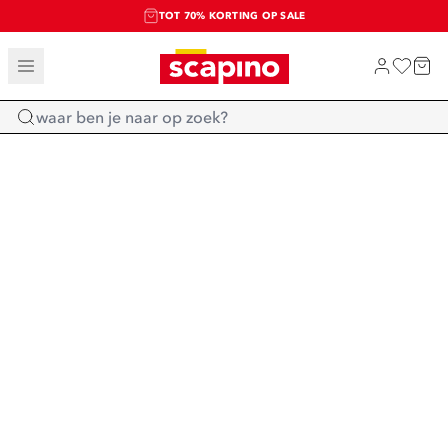
TOT 70% KORTING OP SALE
SALE: LAATSTE KANS!
SHOP NIEUW
Home