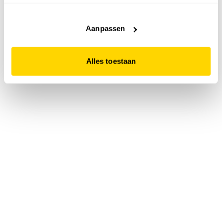
accepteert. Dit doe je door op "Alles toestaan" te klikken.
Liever geen cookies? Hou er dan rekening mee dat de
website niet optimaal functioneert.
Aanpassen
Alles toestaan