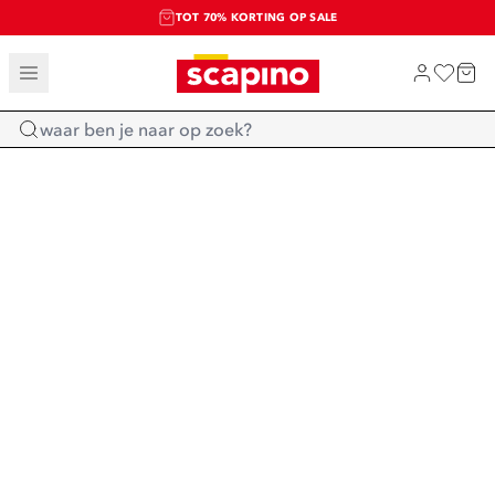
TOT 70% KORTING OP SALE
SALE: LAATSTE KANS!
SHOP NIEUW
Home