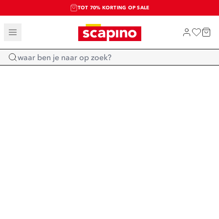
TOT 70% KORTING OP SALE
SALE: LAATSTE KANS!
SHOP NIEUW
Home