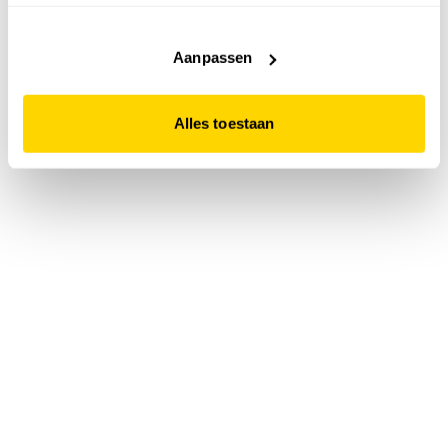
accepteert. Dit doe je door op "Alles toestaan" te klikken.
Liever geen cookies? Hou er dan rekening mee dat de
website niet optimaal functioneert.
Aanpassen
Alles toestaan